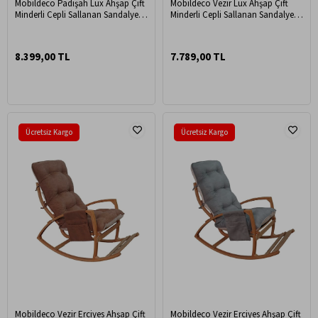
Mobildeco Padişah Lüx Ahşap Çift
Mobildeco Vezir Lüx Ahşap Çift
Minderli Cepli Sallanan Sandalye
Minderli Cepli Sallanan Sandalye
Siyah/Siyah Babyface
Siyah/Siyah
8.399,00 TL
7.789,00 TL
Ücretsiz Kargo
Ücretsiz Kargo
Mobildeco Vezir Erciyes Ahşap Çift
Mobildeco Vezir Erciyes Ahşap Çift