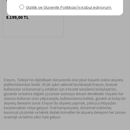
Minderli Çift Cepli Sallanan
Sandalye Bordo/Krem
8.199,00 TL
Ereyon, Türkiye’nin dijitalleşen dünyasında öne çıkan başarılı online alışveriş
platformlarından biridir. 20 yılı aşkın sektörel tecrübesiyle Ereyon, bireysel
kullanıcılar ve kurumsal iş ortakları için e-ticaret süreçlerini kolaylaştıran,
güvenilir ve katma değerli çözümler sunmaya devam etmektedir. Hayatın her
alanına dokunan ürün yelpazesiyle, kullanıcılarına kaliteli, güvenli ve kolay bir
alışveriş deneyimi sunar. Ereyon’da alışveriş yapmak, yalnızca ihtiyaçları
karşılamaktan öteye geçiyor. Özel kampanyalar, dönemsel indirimler,
kurumsal çözümler ve teknik destek hizmetleri ile alışveriş deneyimi her zaman
avantajlı ve tatmin edici hale geliyor.