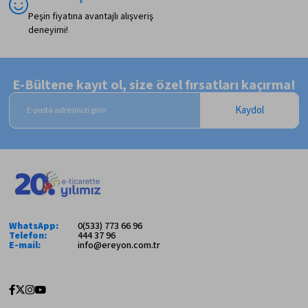
Peşin fiyatına avantajlı alışveriş
deneyimi!
E-Bültene kayıt ol, size özel fırsatları kaçırma!
Kaydol
WhatsApp:
0(533) 773 66 96
Telefon:
444 37 96
E-mail:
info@ereyon.com.tr