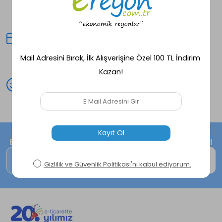
Seçili ürünlerde aynı gün kargo
fırsatı!
Kredi Kartına Taksit
Peşin fiyatına avantajlı alışveriş
deneyimi!
Mutlu Müşteri
Peşin fiyatına avantajlı alışveriş
deneyimi!
E-Bültene kayıt ol, size özel fırsatları kaçırma!
Kaydol