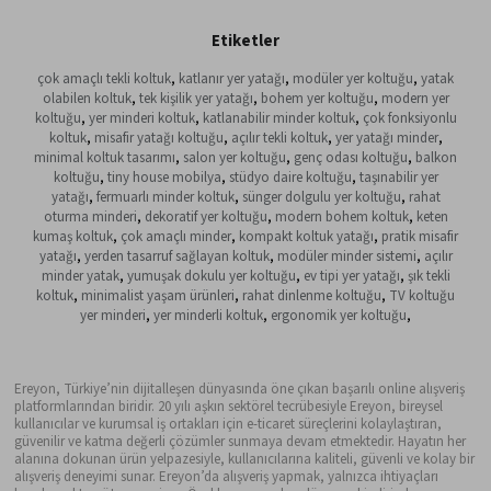
Etiketler
çok amaçlı tekli koltuk
,
katlanır yer yatağı
,
modüler yer koltuğu
,
yatak
olabilen koltuk
,
tek kişilik yer yatağı
,
bohem yer koltuğu
,
modern yer
koltuğu
,
yer minderi koltuk
,
katlanabilir minder koltuk
,
çok fonksiyonlu
koltuk
,
misafir yatağı koltuğu
,
açılır tekli koltuk
,
yer yatağı minder
,
minimal koltuk tasarımı
,
salon yer koltuğu
,
genç odası koltuğu
,
balkon
koltuğu
,
tiny house mobilya
,
stüdyo daire koltuğu
,
taşınabilir yer
yatağı
,
fermuarlı minder koltuk
,
sünger dolgulu yer koltuğu
,
rahat
oturma minderi
,
dekoratif yer koltuğu
,
modern bohem koltuk
,
keten
kumaş koltuk
,
çok amaçlı minder
,
kompakt koltuk yatağı
,
pratik misafir
yatağı
,
yerden tasarruf sağlayan koltuk
,
modüler minder sistemi
,
açılır
minder yatak
,
yumuşak dokulu yer koltuğu
,
ev tipi yer yatağı
,
şık tekli
koltuk
,
minimalist yaşam ürünleri
,
rahat dinlenme koltuğu
,
TV koltuğu
yer minderi
,
yer minderli koltuk
,
ergonomik yer koltuğu
,
Ereyon, Türkiye’nin dijitalleşen dünyasında öne çıkan başarılı online alışveriş
platformlarından biridir. 20 yılı aşkın sektörel tecrübesiyle Ereyon, bireysel
kullanıcılar ve kurumsal iş ortakları için e-ticaret süreçlerini kolaylaştıran,
güvenilir ve katma değerli çözümler sunmaya devam etmektedir. Hayatın her
alanına dokunan ürün yelpazesiyle, kullanıcılarına kaliteli, güvenli ve kolay bir
alışveriş deneyimi sunar. Ereyon’da alışveriş yapmak, yalnızca ihtiyaçları