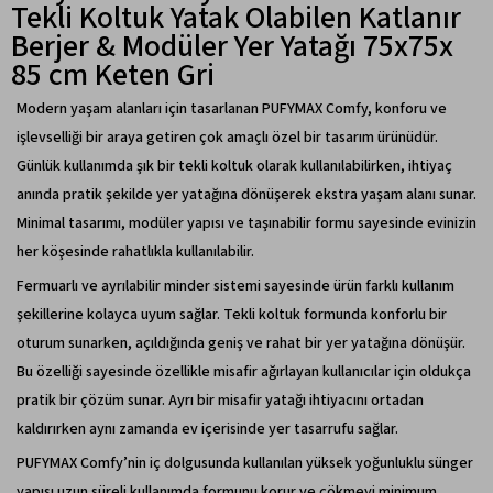
Tekli Koltuk Yatak Olabilen Katlanır
Berjer & Modüler Yer Yatağı 75x75x
85 cm Keten Gri
Modern yaşam alanları için tasarlanan PUFYMAX Comfy, konforu ve
işlevselliği bir araya getiren çok amaçlı özel bir tasarım ürünüdür.
Günlük kullanımda şık bir tekli koltuk olarak kullanılabilirken, ihtiyaç
anında pratik şekilde yer yatağına dönüşerek ekstra yaşam alanı sunar.
Minimal tasarımı, modüler yapısı ve taşınabilir formu sayesinde evinizin
her köşesinde rahatlıkla kullanılabilir.
Fermuarlı ve ayrılabilir minder sistemi sayesinde ürün farklı kullanım
şekillerine kolayca uyum sağlar. Tekli koltuk formunda konforlu bir
oturum sunarken, açıldığında geniş ve rahat bir yer yatağına dönüşür.
Bu özelliği sayesinde özellikle misafir ağırlayan kullanıcılar için oldukça
pratik bir çözüm sunar. Ayrı bir misafir yatağı ihtiyacını ortadan
kaldırırken aynı zamanda ev içerisinde yer tasarrufu sağlar.
PUFYMAX Comfy’nin iç dolgusunda kullanılan yüksek yoğunluklu sünger
yapısı uzun süreli kullanımda formunu korur ve çökmeyi minimum