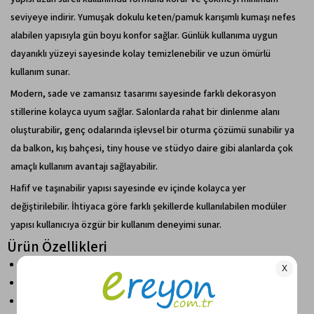
seviyeye indirir. Yumuşak dokulu keten/pamuk karışımlı kumaşı nefes
alabilen yapısıyla gün boyu konfor sağlar. Günlük kullanıma uygun
dayanıklı yüzeyi sayesinde kolay temizlenebilir ve uzun ömürlü
kullanım sunar.
Modern, sade ve zamansız tasarımı sayesinde farklı dekorasyon
stillerine kolayca uyum sağlar. Salonlarda rahat bir dinlenme alanı
oluşturabilir, genç odalarında işlevsel bir oturma çözümü sunabilir ya
da balkon, kış bahçesi, tiny house ve stüdyo daire gibi alanlarda çok
amaçlı kullanım avantajı sağlayabilir.
Hafif ve taşınabilir yapısı sayesinde ev içinde kolayca yer
değiştirilebilir. İhtiyaca göre farklı şekillerde kullanılabilen modüler
yapısı kullanıcıya özgür bir kullanım deneyimi sunar.
Ürün Özellikleri
Tekli koltuk, yer yatağı ve yer minderi olarak çok amaçlı kullanım
Fermuarlı ve ayrılabilir minder sistemi
Kolay açılıp kapanabilen modüler yapı