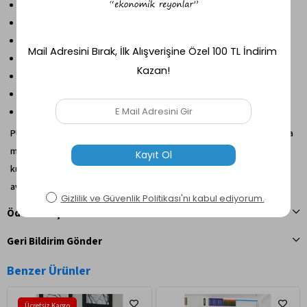
Yüksek yoğunluklu sünger dolgulu konforlu oturum
Nefes alabilen keten/pamuk karışımlı kumaş
Günlük kullanıma uygun dayanıklı yapı
Kolay temizlenebilir yüzey
Hafif ve taşınabilir tasarım
Yerden tasarruf sağlayan pratik kullanım
Modern ve dekoratif görünüm
PUFYMAX Comfy, hem estetik görünümü hem de fonksiyonel yapısıyla
modern ev yaşamına uyum sağlayan ideal bir konfor ürünüdür. Günlük
kullanım rahatlığını, misafir ağırlama kolaylığını ve çok amaçlı kullanım
avantajını tek üründe bir araya getirir.
Ödeme Seçenekleri
Geri Bildirim Gönder
Benzer Ürünler
Ücretsiz Kargo