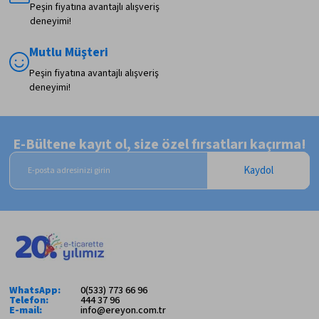
Peşin fiyatına avantajlı alışveriş
deneyimi!
Mutlu Müşteri
Peşin fiyatına avantajlı alışveriş
deneyimi!
E-Bültene kayıt ol, size özel fırsatları kaçırma!
Kaydol
WhatsApp:
0(533) 773 66 96
Telefon:
444 37 96
E-mail:
info@ereyon.com.tr