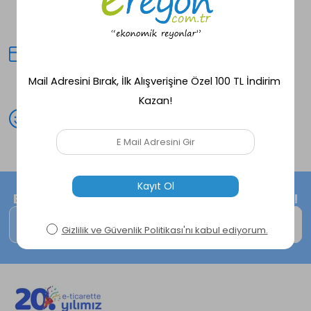
Seçili ürünlerde aynı gün kargo
fırsatı!
Kredi Kartına Taksit
Peşin fiyatına avantajlı alışveriş
deneyimi!
Mutlu Müşteri
Peşin fiyatına avantajlı alışveriş
deneyimi!
E-Bültene kayıt ol, size özel fırsatları kaçırma!
Kaydol