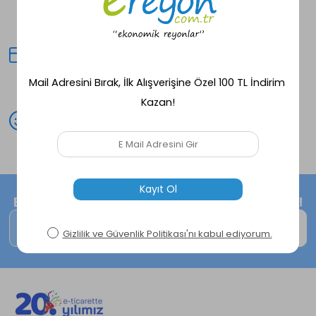
Seçili ürünlerde aynı gün kargo
fırsatı!
Kredi Kartına Taksit
Peşin fiyatına avantajlı alışveriş
deneyimi!
Mutlu Müşteri
Peşin fiyatına avantajlı alışveriş
deneyimi!
E-Bültene kayıt ol, size özel fırsatları kaçırma!
Kaydol