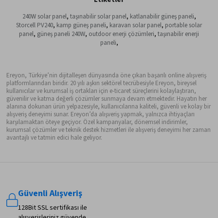
240W solar panel
,
taşınabilir solar panel
,
katlanabilir güneş paneli
,
Storcell PV240
,
kamp güneş paneli
,
karavan solar panel
,
portable solar
panel
,
güneş paneli 240W
,
outdoor enerji çözümleri
,
taşınabilir enerji
paneli
,
Ereyon, Türkiye’nin dijitalleşen dünyasında öne çıkan başarılı online alışveriş
platformlarından biridir. 20 yılı aşkın sektörel tecrübesiyle Ereyon, bireysel
kullanıcılar ve kurumsal iş ortakları için e-ticaret süreçlerini kolaylaştıran,
güvenilir ve katma değerli çözümler sunmaya devam etmektedir. Hayatın her
alanına dokunan ürün yelpazesiyle, kullanıcılarına kaliteli, güvenli ve kolay bir
alışveriş deneyimi sunar. Ereyon’da alışveriş yapmak, yalnızca ihtiyaçları
karşılamaktan öteye geçiyor. Özel kampanyalar, dönemsel indirimler,
kurumsal çözümler ve teknik destek hizmetleri ile alışveriş deneyimi her zaman
avantajlı ve tatmin edici hale geliyor.
Güvenli Alışveriş
128Bit SSL sertifikası ile
alışverişleriniz güvende.