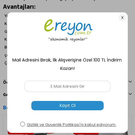
Avantajları:
Yüksek güç kapasitesi ile hızlı şarj imkanı
Katlanabilir tasarım ile kolay taşıma ve depolama
Geniş panel yüzeyi sayesinde yüksek enerji verimliliği
Kamp, karavan, outdoor aktiviteler ve acil durumlar için ideal
Bundle (paket) yapabilme özelliği ile kişiselleştirilebilir enerji
çözümleri
Çevre dostu ve ekonomik enerji kaynağı
Ödeme Seçenekleri
Geri Bildirim Gönder
Benzer Ürünler
Yeni Ürün
Yeni Ürün
Ücretsiz Kargo
Ücretsiz Kargo