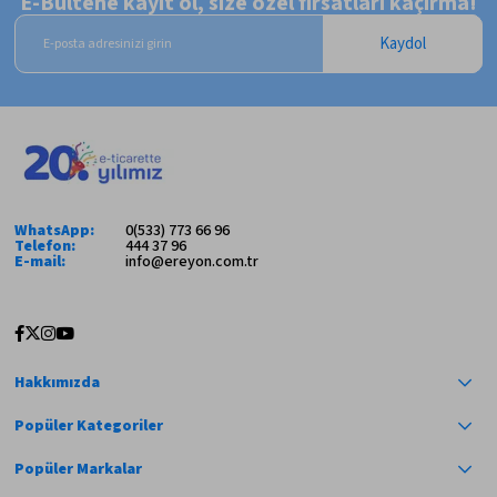
E-Bültene kayıt ol, size özel fırsatları kaçırma!
Kaydol
WhatsApp:
0(533) 773 66 96
Telefon:
444 37 96
E-mail:
info@ereyon.com.tr
Hakkımızda
Popüler Kategoriler
Popüler Markalar