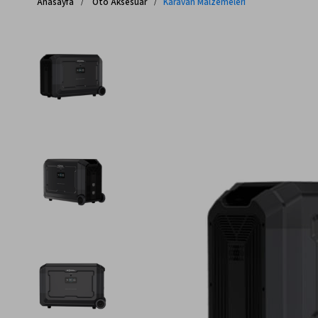
Anasayfa
Oto Aksesuar
Karavan Malzemeleri