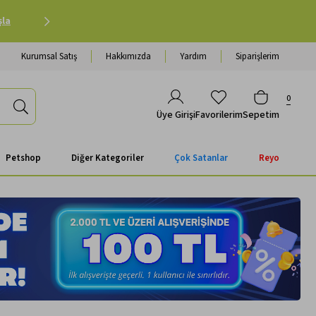
Petshop Alışverişinde 500 TL ve Üzeri Kargo Ücretsiz 
Kurumsal Satış
Hakkımızda
Yardım
Siparişlerim
0
Favorilerim
Sepetim
Üye Girişi
Petshop
Diğer Kategoriler
Çok Satanlar
Reyo