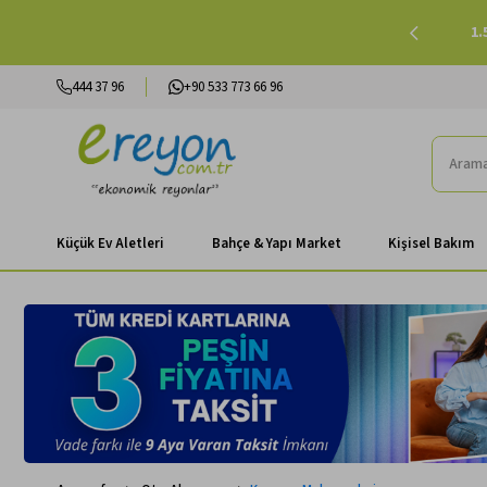
lışverişlerinizde Peşin Fiyatına 3 Taksit |
Alışverişe Başla
444 37 96
+90 533 773 66 96
Küçük Ev Aletleri
Bahçe & Yapı Market
Kişisel Bakım