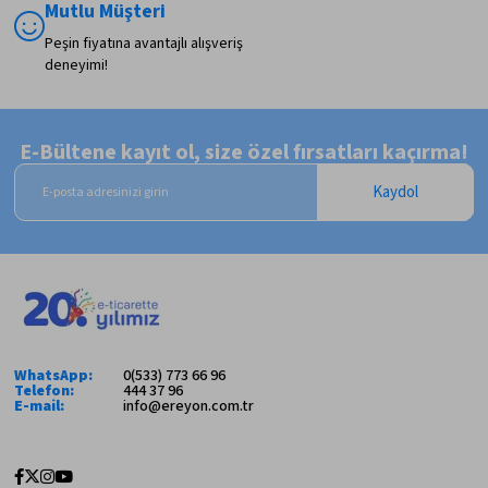
Mutlu Müşteri
Peşin fiyatına avantajlı alışveriş
deneyimi!
E-Bültene kayıt ol, size özel fırsatları kaçırma!
Kaydol
WhatsApp:
0(533) 773 66 96
Telefon:
444 37 96
E-mail:
info@ereyon.com.tr