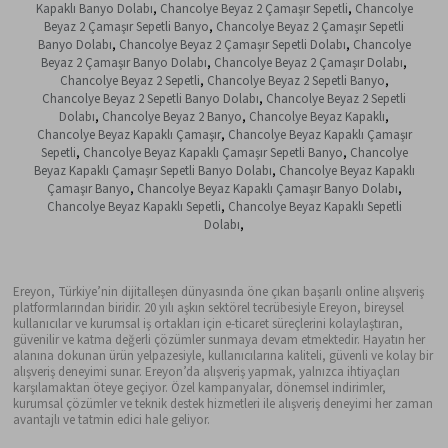
Kapaklı Banyo Dolabı
,
Chancolye Beyaz 2 Çamaşır Sepetli
,
Chancolye
Beyaz 2 Çamaşır Sepetli Banyo
,
Chancolye Beyaz 2 Çamaşır Sepetli
Banyo Dolabı
,
Chancolye Beyaz 2 Çamaşır Sepetli Dolabı
,
Chancolye
Beyaz 2 Çamaşır Banyo Dolabı
,
Chancolye Beyaz 2 Çamaşır Dolabı
,
Chancolye Beyaz 2 Sepetli
,
Chancolye Beyaz 2 Sepetli Banyo
,
Chancolye Beyaz 2 Sepetli Banyo Dolabı
,
Chancolye Beyaz 2 Sepetli
Dolabı
,
Chancolye Beyaz 2 Banyo
,
Chancolye Beyaz Kapaklı
,
Chancolye Beyaz Kapaklı Çamaşır
,
Chancolye Beyaz Kapaklı Çamaşır
Sepetli
,
Chancolye Beyaz Kapaklı Çamaşır Sepetli Banyo
,
Chancolye
Beyaz Kapaklı Çamaşır Sepetli Banyo Dolabı
,
Chancolye Beyaz Kapaklı
Çamaşır Banyo
,
Chancolye Beyaz Kapaklı Çamaşır Banyo Dolabı
,
Chancolye Beyaz Kapaklı Sepetli
,
Chancolye Beyaz Kapaklı Sepetli
Dolabı
,
Ereyon, Türkiye’nin dijitalleşen dünyasında öne çıkan başarılı online alışveriş
platformlarından biridir. 20 yılı aşkın sektörel tecrübesiyle Ereyon, bireysel
kullanıcılar ve kurumsal iş ortakları için e-ticaret süreçlerini kolaylaştıran,
güvenilir ve katma değerli çözümler sunmaya devam etmektedir. Hayatın her
alanına dokunan ürün yelpazesiyle, kullanıcılarına kaliteli, güvenli ve kolay bir
alışveriş deneyimi sunar. Ereyon’da alışveriş yapmak, yalnızca ihtiyaçları
karşılamaktan öteye geçiyor. Özel kampanyalar, dönemsel indirimler,
kurumsal çözümler ve teknik destek hizmetleri ile alışveriş deneyimi her zaman
avantajlı ve tatmin edici hale geliyor.