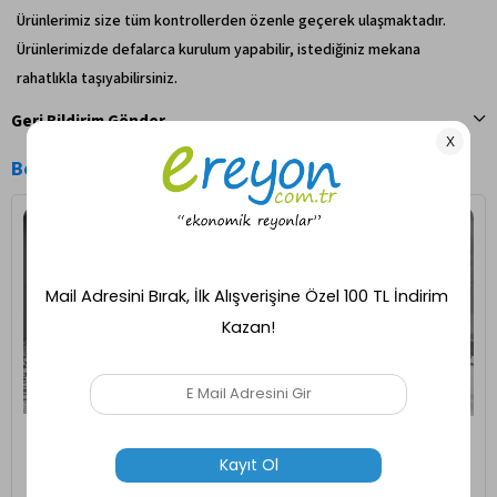
Ürünlerimiz size tüm kontrollerden özenle geçerek ulaşmaktadır.
Ürünlerimizde defalarca kurulum yapabilir, istediğiniz mekana
rahatlıkla taşıyabilirsiniz.
Geri Bildirim Gönder
Benzer Ürünler
Ücretsiz Kargo
Ücretsiz Kargo