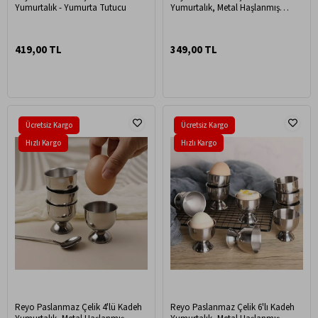
Yumurtalık - Yumurta Tutucu
Yumurtalık, Metal Haşlanmış
Yumurta Standı, Kahvaltılık
Sunum Kabı
419,00 TL
349,00 TL
Ücretsiz Kargo
Ücretsiz Kargo
Hızlı Kargo
Hızlı Kargo
Reyo Paslanmaz Çelik 4'lü Kadeh
Reyo Paslanmaz Çelik 6'lı Kadeh