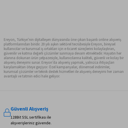
Ereyon, Türkiye’nin dijitalleşen dünyasında öne çıkan başarılı online alışveriş
platformlarından biridir. 20 yılı aşkın sektörel tecrübesiyle Ereyon, bireysel
kullanıcılar ve kurumsal iş ortakları için e-ticaret süreçlerini kolaylaştıran,
güvenilir ve katma değerli çözümler sunmaya devam etmektedir. Hayatın her
alanına dokunan ürün yelpazesiyle, kullanıcılarına kaliteli, güvenli ve kolay bir
alışveriş deneyimi sunar. Ereyon’da alışveriş yapmak, yalnızca ihtiyaçları
karşılamaktan öteye geçiyor. Özel kampanyalar, dönemsel indirimler,
kurumsal çözümler ve teknik destek hizmetleri ile alışveriş deneyimi her zaman
avantajlı ve tatmin edici hale geliyor.
Güvenli Alışveriş
128Bit SSL sertifikası ile
alışverişleriniz güvende.