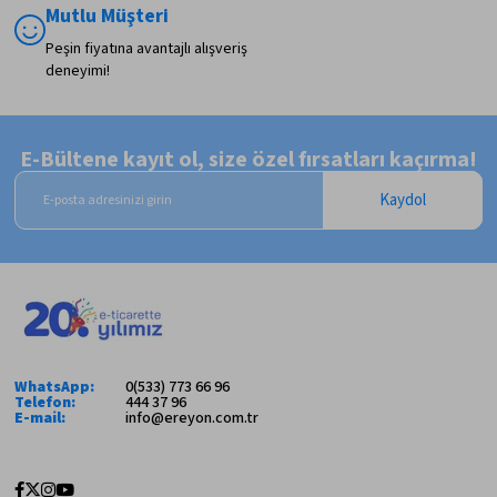
Mutlu Müşteri
Peşin fiyatına avantajlı alışveriş
deneyimi!
E-Bültene kayıt ol, size özel fırsatları kaçırma!
Kaydol
WhatsApp:
0(533) 773 66 96
Telefon:
444 37 96
E-mail:
info@ereyon.com.tr