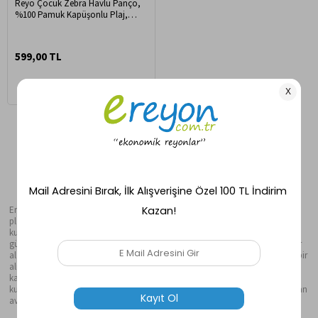
Reyo Çocuk Zebra Havlu Panço,
%100 Pamuk Kapüşonlu Plaj,
Havuz ve Banyo Havlusu
599,00 TL
Ereyon, Türkiye’nin dijitalleşen dünyasında öne çıkan başarılı online alışveriş
platformlarından biridir. 20 yılı aşkın sektörel tecrübesiyle Ereyon, bireysel
kullanıcılar ve kurumsal iş ortakları için e-ticaret süreçlerini kolaylaştıran,
güvenilir ve katma değerli çözümler sunmaya devam etmektedir. Hayatın her
alanına dokunan ürün yelpazesiyle, kullanıcılarına kaliteli, güvenli ve kolay bir
alışveriş deneyimi sunar. Ereyon’da alışveriş yapmak, yalnızca ihtiyaçları
karşılamaktan öteye geçiyor. Özel kampanyalar, dönemsel indirimler,
kurumsal çözümler ve teknik destek hizmetleri ile alışveriş deneyimi her zaman
avantajlı ve tatmin edici hale geliyor.