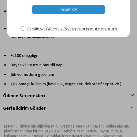
organizer olarak kullanıma uygundur
Fonksiyonel Tasarım:
Havlu, kozmetik ürünleri, aksesuar,
anahtar veya küçük eşyalar için ideal
Dekoratif Görünüm:
Doğal dokusu ve minimalist tasarımıyla
her ortama sıcaklık katar
%100 el işçiliği
Dayanıklı ve uzun ömürlü yapı
Şık ve modern görünüm
Çok amaçlı kullanım (havluluk, organizer, dekoratif sepet vb.)
Ödeme Seçenekleri
Geri Bildirim Gönder
Ereyon, Türkiye’nin dijitalleşen dünyasında öne çıkan başarılı online alışveriş
platformlarından biridir. 20 yılı aşkın sektörel tecrübesiyle Ereyon, bireysel
kullanıcılar ve kurumsal iş ortakları için e-ticaret süreçlerini kolaylaştıran,