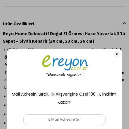
Ürün Özellikleri
Reyo Home Dekoratif Doğal El Örmesi Hasır Yuvarlak 3’lü
Sepet – Siyah Kenarlı (20 cm, 23 cm, 26 cm)
Doğallığın sıcaklığını evinize taşıyın!
Reyo Home Dekoratif Doğal El
Örmesi Hasır Yuvarlak 3’lü Sepet
, el işçiliğiyle üretilmiş şık ve
fonksiyonel bir organizer setidir.
Tamamen
doğal hasır liflerinden
örülmüş yapısı ile hem estetik hem
de çevre dostu bir kullanım sunar. Üst kısmındaki
siyah detay
modern
bir dokunuş katarak her dekorasyona uyum sağlar.
Set İçeriği:
3 farklı boy – 20 cm, 23 cm ve 26 cm çap
Malzeme:
Doğal hasır, el örmesi
Renk:
Doğal ton + siyah kenar detayı
Kullanım Alanı:
Banyo, yatak odası, salon veya mutfakta