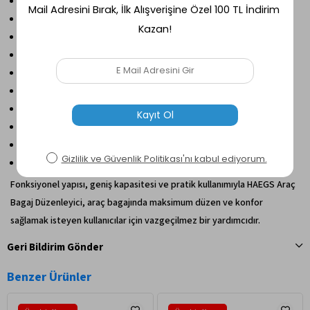
Entegre soğutucu çanta bölümü
Dayanıklı ve sağlam malzeme yapısı
Katlanabilir ve yer tasarrufu sağlayan tasarım
Çok amaçlı kullanım imkânı
Yan cepler ve ekstra saklama alanları
Araç içinde düzen sağlayan fonksiyonel yapı
Otomobil ve SUV araçlarla uyumlu kullanım
Kolay taşınabilir ergonomik tasarım
Şık ve modern bej renk görünümü
Günlük kullanım, seyahat, kamp ve alışveriş için ideal
Fonksiyonel yapısı, geniş kapasitesi ve pratik kullanımıyla HAEGS Araç
Bagaj Düzenleyici, araç bagajında maksimum düzen ve konfor
sağlamak isteyen kullanıcılar için vazgeçilmez bir yardımcıdır.
Geri Bildirim Gönder
Benzer Ürünler