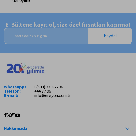
deneyimi!
E-Bültene kayıt ol, size özel fırsatları kaçırma!
Kaydol
WhatsApp:
0(533) 773 66 96
Telefon:
444 37 96
E-mail:
info@ereyon.com.tr
Hakkımızda