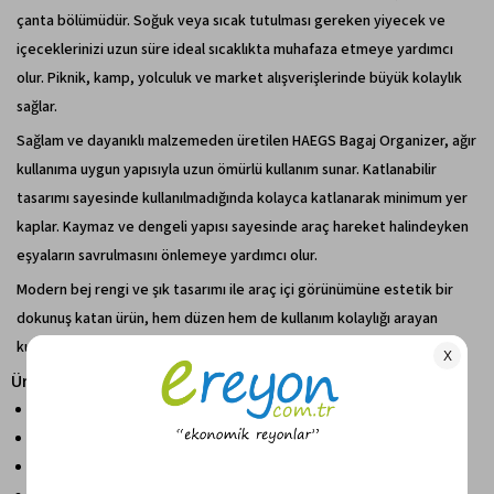
çanta bölümüdür. Soğuk veya sıcak tutulması gereken yiyecek ve
içeceklerinizi uzun süre ideal sıcaklıkta muhafaza etmeye yardımcı
olur. Piknik, kamp, yolculuk ve market alışverişlerinde büyük kolaylık
sağlar.
Sağlam ve dayanıklı malzemeden üretilen HAEGS Bagaj Organizer, ağır
kullanıma uygun yapısıyla uzun ömürlü kullanım sunar. Katlanabilir
tasarımı sayesinde kullanılmadığında kolayca katlanarak minimum yer
kaplar. Kaymaz ve dengeli yapısı sayesinde araç hareket halindeyken
eşyaların savrulmasını önlemeye yardımcı olur.
Modern bej rengi ve şık tasarımı ile araç içi görünümüne estetik bir
dokunuş katan ürün, hem düzen hem de kullanım kolaylığı arayan
kullanıcılar için ideal bir çözümdür.
Ürün Özellikleri
100 litre geniş iç hacim
Ölçüler: 90 x 40 x 28 cm
3 ana bölmeli geniş tasarım