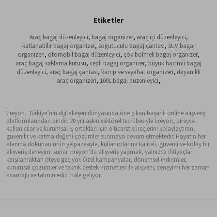
Etiketler
Araç bagaj düzenleyici
,
bagaj organizer
,
araç içi düzenleyici
,
katlanabilir bagaj organizer
,
soğutuculu bagaj çantası
,
SUV bagaj
organizeri
,
otomobil bagaj düzenleyici
,
çok bölmeli bagaj organizer
,
araç bagaj saklama kutusu
,
cepli bagaj organizer
,
büyük hacimli bagaj
düzenleyici
,
araç bagaj çantası
,
kamp ve seyahat organizeri
,
dayanıklı
araç organizeri
,
100L bagaj düzenleyici
,
Ereyon, Türkiye’nin dijitalleşen dünyasında öne çıkan başarılı online alışveriş
platformlarından biridir. 20 yılı aşkın sektörel tecrübesiyle Ereyon, bireysel
kullanıcılar ve kurumsal iş ortakları için e-ticaret süreçlerini kolaylaştıran,
güvenilir ve katma değerli çözümler sunmaya devam etmektedir. Hayatın her
alanına dokunan ürün yelpazesiyle, kullanıcılarına kaliteli, güvenli ve kolay bir
alışveriş deneyimi sunar. Ereyon’da alışveriş yapmak, yalnızca ihtiyaçları
karşılamaktan öteye geçiyor. Özel kampanyalar, dönemsel indirimler,
kurumsal çözümler ve teknik destek hizmetleri ile alışveriş deneyimi her zaman
avantajlı ve tatmin edici hale geliyor.