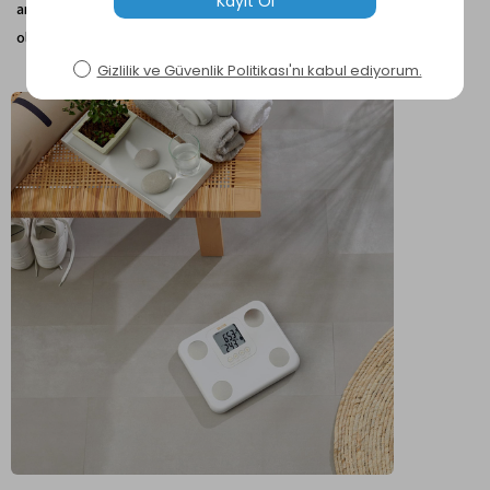
arıyorsanız
Tanita BC730
kilo kontrolünde en büyük yardımcınız
olacak.