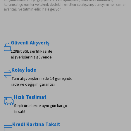
karşılamaktan öteye geçiyor. Özel kampanyalar, dönemsel indirimler,
kurumsal çözümler ve teknik destek hizmetleri ile alışveriş deneyimi her zaman
avantajlı ve tatmin edici hale geliyor.
Güvenli Alışveriş
128Bit SSL sertifikası ile
alışverişleriniz güvende.
Kolay İade
Tüm alışverişlerinizde 14 gün içinde
iade ve değişim garantisi.
Hızlı Teslimat
Seçili ürünlerde aynı gün kargo
fırsatı!
Kredi Kartına Taksit