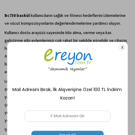
Bc730 baskül
kullanıcıların sağlık ve fitness hedeflerini izlemelerine
ve vücut kompozisyonlarını değerlendirmelerine yardımcı oluyor.
Kullanıcı dostu arayüzü sayesinde kilo alma, verme veya kas
geliştirme gibi eylemlerinizi çok rahat bir şekilde görebilir ve cihazın
hafızasına kaydedebilir doğru değerler elde etmenize yardımcı olur.
Ayrıca bu cihazın diğer özeliklerinden biride metabolizma yaşınızı,
biyolojik vücut yaşı göstermesi sevilen özellikleri arasında olacağına
eminiz.
Lcd ekran bulunan ışığı sayesinde ekranda çıkan değerleri kolay
şekilde görebilir, hatta karanlıkta bile tartılsanız rahat bir şekilde
yazıları okuyabilirsiniz. Ayrıca düşük pil ömründe ekranda ikaz yazısı
çıkmaktadır. Eskiyen pilleri tartının altında bulunan bölümden
yuvasından çıkartarak nazikçe uygun şekilde yeni pilleri
yerleştirebilirsiniz.
Sizde bir tartıda hem kaliteyi hemde uygun fiyata tartı