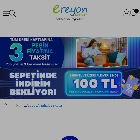
0
Vücut Analiz Baskülü