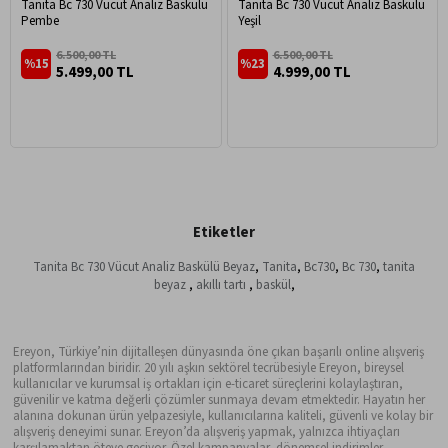
Tanita Bc 730 Vücut Analiz Baskülü
Tanita Bc 730 Vücut Analiz Baskülü
Pembe
Yeşil
6.500,00 TL
6.500,00 TL
%15
%23
5.499,00 TL
4.999,00 TL
Etiketler
Tanita Bc 730 Vücut Analiz Baskülü Beyaz
,
Tanita
,
Bc730
,
Bc 730
,
tanita
beyaz
,
akıllı tartı
,
baskül
,
Ereyon, Türkiye’nin dijitalleşen dünyasında öne çıkan başarılı online alışveriş
platformlarından biridir. 20 yılı aşkın sektörel tecrübesiyle Ereyon, bireysel
kullanıcılar ve kurumsal iş ortakları için e-ticaret süreçlerini kolaylaştıran,
güvenilir ve katma değerli çözümler sunmaya devam etmektedir. Hayatın her
alanına dokunan ürün yelpazesiyle, kullanıcılarına kaliteli, güvenli ve kolay bir
alışveriş deneyimi sunar. Ereyon’da alışveriş yapmak, yalnızca ihtiyaçları