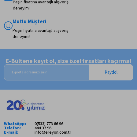
Peşin fiyatına avantajlı alışveriş
deneyimi!
Mutlu Müşteri
Peşin fiyatına avantajlı alışveriş
deneyimi!
E-Bültene kayıt ol, size özel fırsatları kaçırma!
Kaydol
WhatsApp:
0(533) 773 66 96
Telefon:
444 37 96
E-mail:
info@ereyon.com.tr