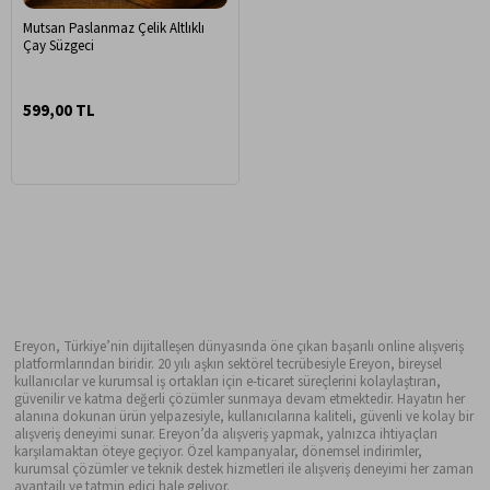
Mutsan Paslanmaz Çelik Altlıklı
Çay Süzgeci
599,00 TL
Ereyon, Türkiye’nin dijitalleşen dünyasında öne çıkan başarılı online alışveriş
platformlarından biridir. 20 yılı aşkın sektörel tecrübesiyle Ereyon, bireysel
kullanıcılar ve kurumsal iş ortakları için e-ticaret süreçlerini kolaylaştıran,
güvenilir ve katma değerli çözümler sunmaya devam etmektedir. Hayatın her
alanına dokunan ürün yelpazesiyle, kullanıcılarına kaliteli, güvenli ve kolay bir
alışveriş deneyimi sunar. Ereyon’da alışveriş yapmak, yalnızca ihtiyaçları
karşılamaktan öteye geçiyor. Özel kampanyalar, dönemsel indirimler,
kurumsal çözümler ve teknik destek hizmetleri ile alışveriş deneyimi her zaman
avantajlı ve tatmin edici hale geliyor.