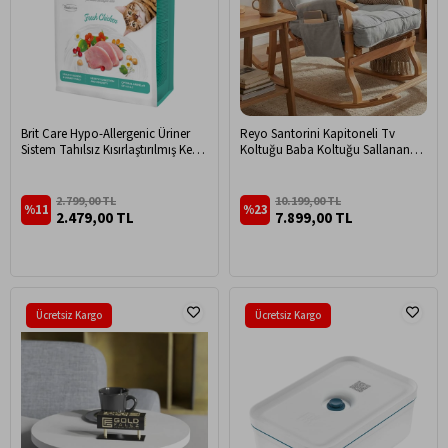
Brit Care Hypo-Allergenic Üriner
Reyo Santorini Kapitoneli Tv
Sistem Tahılsız Kısırlaştırılmış Kedi
Koltuğu Baba Koltuğu Sallanan
Maması 7 kg
Sandalye Emzirme Koltuğu
Dinlenme Koltuğu Açık Gri
2.799,00 TL
10.199,00 TL
%11
%23
2.479,00 TL
7.899,00 TL
Ücretsiz Kargo
Ücretsiz Kargo