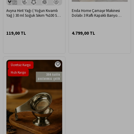
Avyna Hint Yağı ( Yoğun Kıvamlı
Enda Home Çamaşır Makinesi
Yağ ) 30 ml Soğuk Sıkım %100 Saf
Dolabı 3 Raflı Kapaklı Banyo
Ve Doğal
Dolabı Atlantik Çam
119,00 TL
4.799,00 TL
Ücretsiz Kargo
Hızlı Kargo