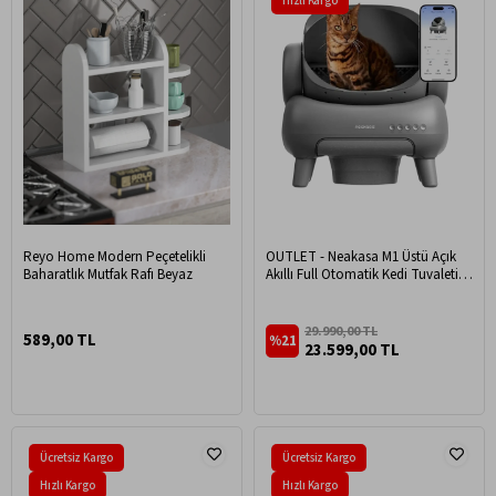
Hızlı Kargo
Reyo Home Modern Peçetelikli
OUTLET - Neakasa M1 Üstü Açık
Baharatlık Mutfak Rafı Beyaz
Akıllı Full Otomatik Kedi Tuvaleti,
App Kontrol, Uv Temizleme
29.990,00 TL
589,00 TL
%21
23.599,00 TL
Ücretsiz Kargo
Ücretsiz Kargo
Hızlı Kargo
Hızlı Kargo