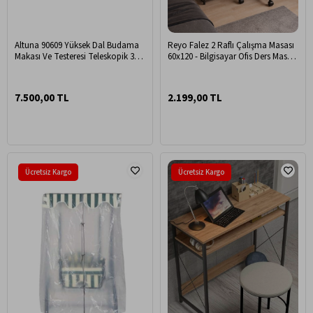
Altuna 90609 Yüksek Dal Budama
Reyo Falez 2 Raflı Çalışma Masası
Makası Ve Testeresi Teleskopik 37
60x120 - Bilgisayar Ofis Ders Masası
MM Kesme Çapı Japon Dişli
Beyaz
Testere
7.500,00 TL
2.199,00 TL
Ücretsiz Kargo
Ücretsiz Kargo