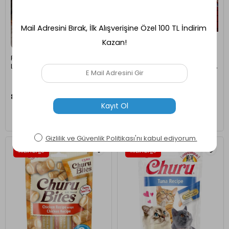
Reyo Pet Suya Soğuğa Dayanıklı
Moor Garden Metal Siyah Renk
Lüks Büyük Boy Ahşap Köpek
Masa Üstü Şömine Sertifikalı Yakıt
Kulübesi 100x100x78 cm Ceviz
Ve Dekoratif Taş Hediyeli
8.299,00 TL
1.400,00 TL
Hızlı Kargo
Hızlı Kargo