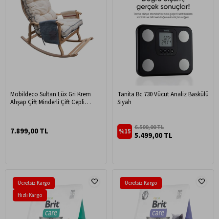
Mobildeco Sultan Lüx Gri Krem
Tanita Bc 730 Vücut Analiz Baskülü
Ahşap Çift Minderli Çift Cepli
Siyah
Sallanan Sandalye
6.500,00 TL
7.899,00 TL
%15
5.499,00 TL
Ücretsiz Kargo
Ücretsiz Kargo
Hızlı Kargo