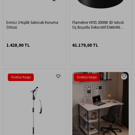
Erinöz 3 Kişilik Salıncak Koruma
Flameline VK55 2000W 3D Isıtıcılı
Örtüsü
Üç Boyutlu Dekoratif Elektrikli
Şömine
1.428,90 TL
61.179,00 TL
Ücretsiz Kargo
Ücretsiz Kargo