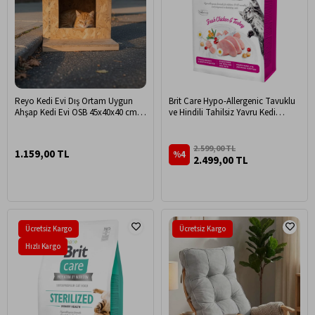
Reyo Kedi Evi Dış Ortam Uygun
Brit Care Hypo-Allergenic Tavuklu
Ahşap Kedi Evi OSB 45x40x40 cm
ve Hindili Tahilsiz Yavru Kedi
MLD0CAT20
Mamasi 7kg
2.599,00 TL
1.159,00 TL
%4
2.499,00 TL
Ücretsiz Kargo
Ücretsiz Kargo
Hızlı Kargo