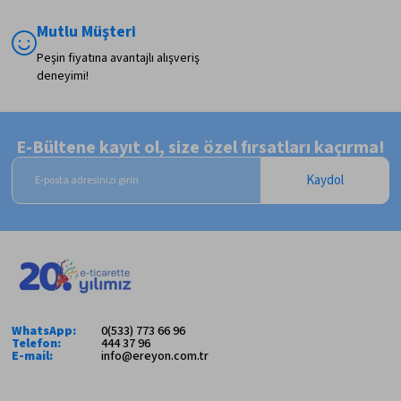
Mutlu Müşteri
Peşin fiyatına avantajlı alışveriş
deneyimi!
E-Bültene kayıt ol, size özel fırsatları kaçırma!
Kaydol
WhatsApp:
0(533) 773 66 96
Telefon:
444 37 96
E-mail:
info@ereyon.com.tr