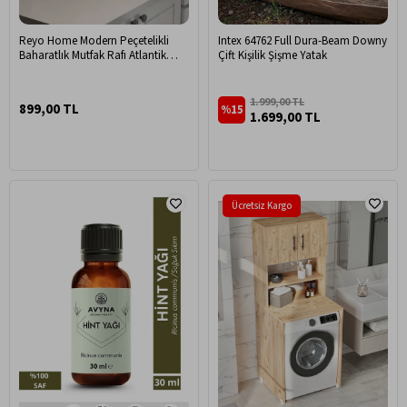
Reyo Home Modern Peçetelikli
Intex 64762 Full Dura-Beam Downy
Baharatlık Mutfak Rafı Atlantik
Çift Kişilik Şişme Yatak
Çam
1.999,00 TL
899,00 TL
%15
1.699,00 TL
Ücretsiz Kargo