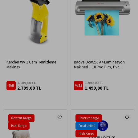
Karcher WV 1 Cam Temizleme
Baove Ocw260 A4 Laminasyon
Makinesi
Makinesi + 10 Pvc Film, Pvc
Laminasyon Kaplama Makinesi -
Baove OCW260
2.989,00 TL
1.999,00 TL
%6
%25
2.799,00 TL
1.499,00 TL
Ücretsiz Kargo
Ücretsiz Kargo
Hızlı Kargo
Fırsat Ürünü
Hızlı Kargo