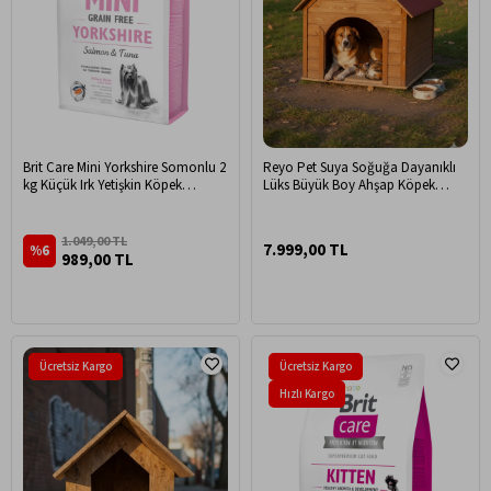
Brit Care Mini Yorkshire Somonlu 2
Reyo Pet Suya Soğuğa Dayanıklı
kg Küçük Irk Yetişkin Köpek
Lüks Büyük Boy Ahşap Köpek
Maması
Kulubesi Sokak Köpek Evi Kırmızı
Çatılı 100x100x78 cm Ceviz
1.049,00 TL
7.999,00 TL
%6
989,00 TL
Ücretsiz Kargo
Ücretsiz Kargo
Hızlı Kargo