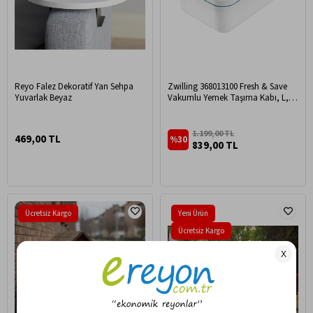
Reyo Falez Dekoratif Yan Sehpa
Zwilling 368013100 Fresh & Save
Yuvarlak Beyaz
Vakumlu Yemek Taşıma Kabı, L,
Plastik, Beyaz-Akdeniz Mavisi
1.199,00 TL
469,00 TL
%30
839,00 TL
Ücretsiz Kargo
Yeni Ürün
Ücretsiz Kargo